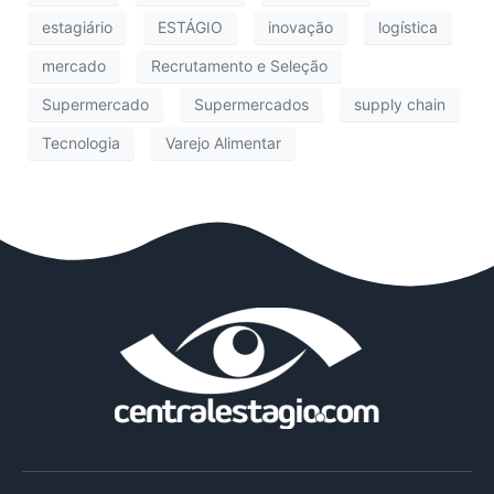
estagiário
ESTÁGIO
inovação
logística
mercado
Recrutamento e Seleção
Supermercado
Supermercados
supply chain
Tecnologia
Varejo Alimentar