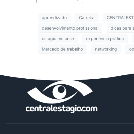
aprendizado
Carreira
CENTRALEST
desenvolvimento profissional
dicas para 
estágio em crise
experiência prática
Mercado de trabalho
networking
op