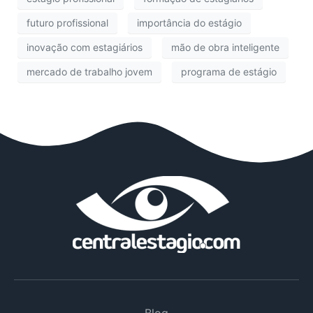
futuro profissional
importância do estágio
inovação com estagiários
mão de obra inteligente
mercado de trabalho jovem
programa de estágio
Blog