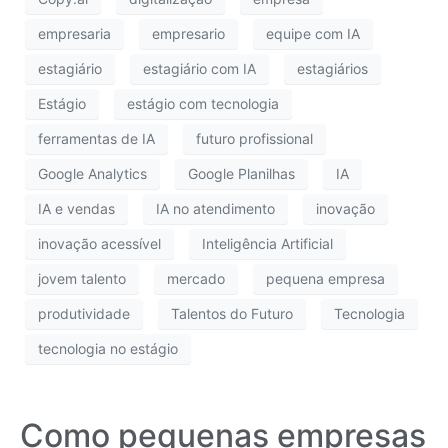
empresaria
empresario
equipe com IA
estagiário
estagiário com IA
estagiários
Estágio
estágio com tecnologia
ferramentas de IA
futuro profissional
Google Analytics
Google Planilhas
IA
IA e vendas
IA no atendimento
inovação
inovação acessível
Inteligência Artificial
jovem talento
mercado
pequena empresa
produtividade
Talentos do Futuro
Tecnologia
tecnologia no estágio
Como pequenas empresas