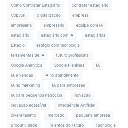
Como Contratar Estagiário
contratar estagiário
Copy.ai
digitalização
empresa
empresaria
empresario
equipe com IA
estagiário
estagiário com IA
estagiários
Estágio
estágio com tecnologia
ferramentas de IA
futuro profissional
Google Analytics
Google Planilhas
IA
IA e vendas
IA no atendimento
IA no marketing
IA para empresas
IA para pequenos negócios
inovação
inovação acessível
Inteligência Artificial
jovem talento
mercado
pequena empresa
produtividade
Talentos do Futuro
Tecnologia