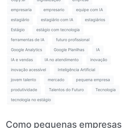
empresaria
empresario
equipe com IA
estagiário
estagiário com IA
estagiários
Estágio
estágio com tecnologia
ferramentas de IA
futuro profissional
Google Analytics
Google Planilhas
IA
IA e vendas
IA no atendimento
inovação
inovação acessível
Inteligência Artificial
jovem talento
mercado
pequena empresa
produtividade
Talentos do Futuro
Tecnologia
tecnologia no estágio
Como pequenas empresas