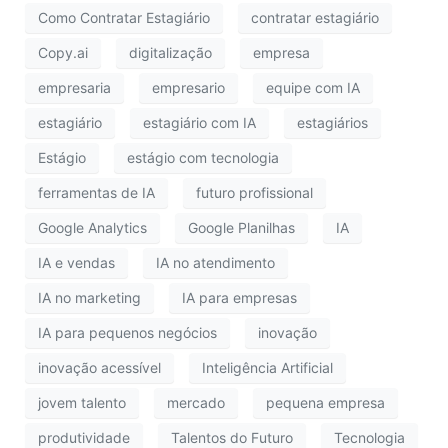
Como Contratar Estagiário
contratar estagiário
Copy.ai
digitalização
empresa
empresaria
empresario
equipe com IA
estagiário
estagiário com IA
estagiários
Estágio
estágio com tecnologia
ferramentas de IA
futuro profissional
Google Analytics
Google Planilhas
IA
IA e vendas
IA no atendimento
IA no marketing
IA para empresas
IA para pequenos negócios
inovação
inovação acessível
Inteligência Artificial
jovem talento
mercado
pequena empresa
produtividade
Talentos do Futuro
Tecnologia